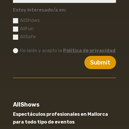
Estoy interesado/a en:
AllShows
AllFun
AllSafe
He leído y acepto la
Política de privacidad
Submit
AllShows
Espectáculos profesionales en Mallorca
para todo tipo de eventos