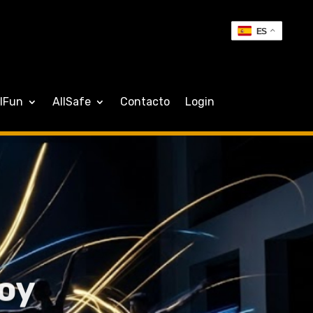
ES
llFun
AllSafe
Contacto
Login
oy