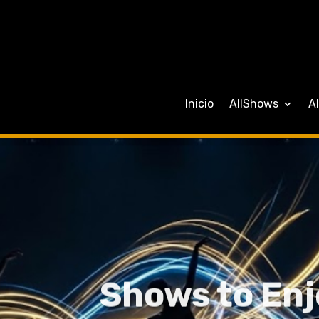
Inicio
AllShows
A
Shows to Enj