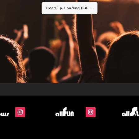
DearFlip: Loading PDF ...